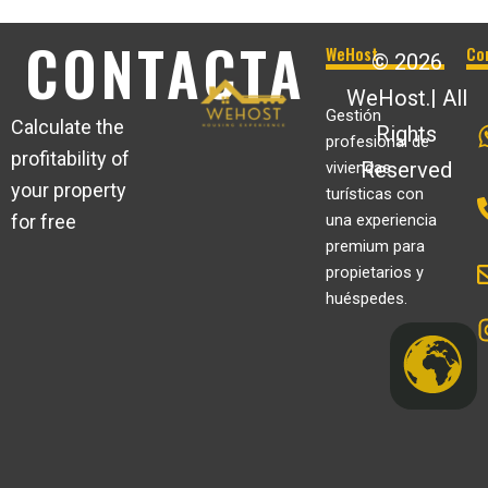
CONTACTA
WeHost
Co
© 2026
WeHost.| All
Gestión
Calculate the
Rights
profesional de
profitability of
Reserved
viviendas
your property
turísticas con
for free
una experiencia
premium para
propietarios y
huéspedes.