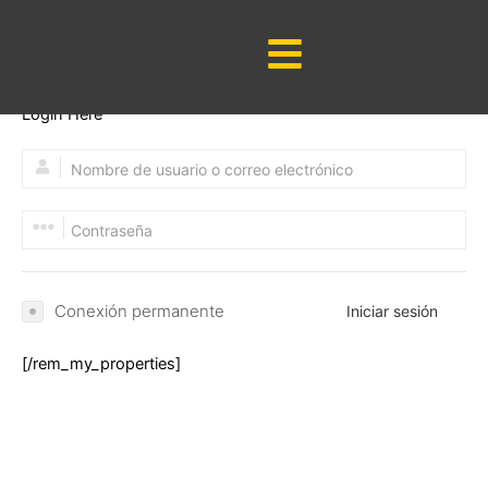
Google Search Console Code:-
Google Analytics Code:-
[rem_my_properties]
Login Here
Conexión permanente
Iniciar sesión
[/rem_my_properties]