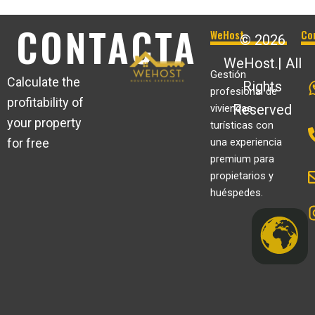
CONTACTA
WeHost
Co
© 2026
WeHost.| All
Gestión
Calculate the
Rights
profesional de
profitability of
Reserved
viviendas
your property
turísticas con
for free
una experiencia
premium para
propietarios y
huéspedes.